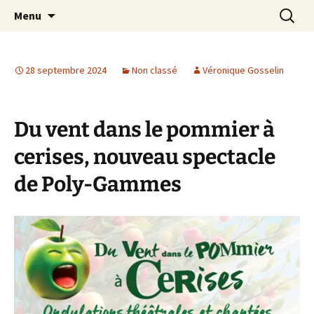
Bien plus qu'un choeur !
Aller
Recherc
Groupe vocal "Poly-Gammes"
Menu
au
contenu
28 septembre 2024
Non classé
Véronique Gosselin
Du vent dans le pommier à
cerises, nouveau spectacle
de Poly-Gammes