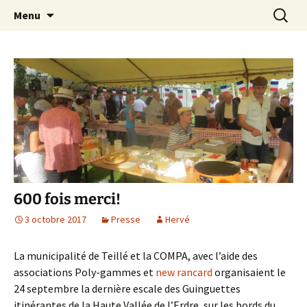
Bien plus qu'un choeur !
Aller
Recherc
Groupe vocal "Poly-Gammes"
Menu
au
contenu
600 fois merci!
3 octobre 2017
Presse
Hervé
La municipalité de Teillé et la COMPA, avec l’aide des
associations Poly-gammes et
new rancard
organisaient le
24 septembre la dernière escale des Guinguettes
itinérantes de la Haute Vallée de l’Erdre, sur les bords du