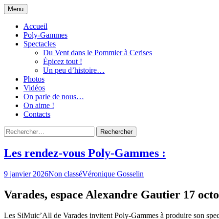
Aller
Menu
au
Bien plus qu'un choeur !
Groupe vocal "Poly-Gammes"
contenu
Accueil
Poly-Gammes
Spectacles
Du Vent dans le Pommier à Cerises
Épicez tout !
Un peu d’histoire…
Photos
Vidéos
On parle de nous…
On aime !
Contacts
Rechercher :
Les rendez-vous Poly-Gammes :
9 janvier 2026
Non classé
Véronique Gosselin
Varades, espace Alexandre Gautier 17 oct
Les SiMuic’All de Varades invitent Poly-Gammes à produire son specta